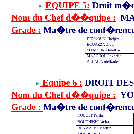
EQUIPE 5:
Droit m�d
Nom du Chef d��quipe :
MA
Grade :
Ma�tre de conf�renc
DENNOUNI Hadjira
BOUAZZA Diden
MAMOUN Abdelkarim
MAACHOU Lakhdar
ALLAG Abdelkader
Equipe 6 :
DROIT DES
Nom du Chef d��quipe :
YOU
Grade :
Ma�tre de conf�renc
YOUCEF Fatiha
BOUCHIKHI Aicha
BENMALEK Bachir