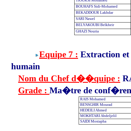
TIOURSI Mohamed
BOUHAFS Sidi-Mohamed
BEKADDOUR Lakhdar
SARI Nawel
BELYAKOUBI Belkheir
GHAZI Nouria
Equipe 7 :
Extraction et
humain
Nom du Chef d��quipe :
R
Grade :
Ma�tre de conf�ren
RAIS Mohamed
BENSGHIR Mourad
HEDEILI Ahmed
MOKHTARI Abdeljelil
SAIDI Mostapha