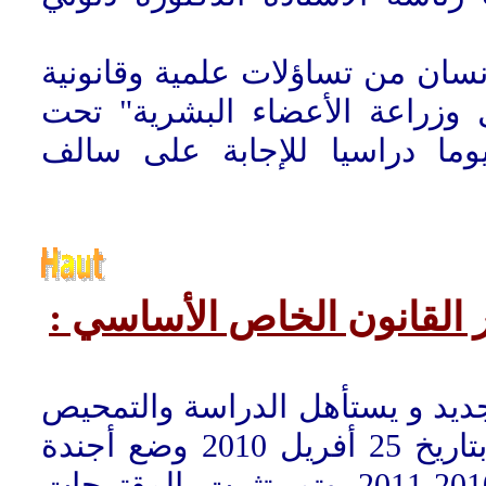
5- ان من تساؤلات علمية وقانونية
وزراعة الأعضاء البشرية" تحت
ما دراسيا للإجابة على سالف
بر القانون الخاص الأساسي
ديد و يستأهل الدراسة والتمحيص
فإن المخبر قرر، وفي اجتماعه الأخير بتاريخ 25 أفريل 2010 وضع أجندة
تظاهراته العلمية للموسم الجامعي 2010-2011 وتم تثبيت المقترحات