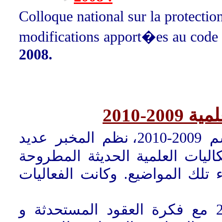
Colloque national sur la protecti
modifications apport�es au code
2008.
-2010
في خلال السداسي الثاني من الموسم 2009-2010، نظم المخبر عديد
كاليات العلمية الحديثة المطروحة
تلك المواضيع. وكانت الفعاليات
1- البداية كانت بتاريخ 01 مارس 2010 مع فكرة العقود المستحدثة و