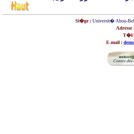
Si�ge :
Universit� Abou-Be
Adresse 
T�l/
E-mail :
denn