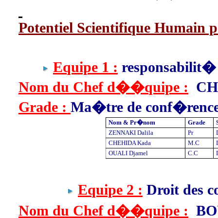
Potentiel Scientifique Humain 
Equipe 1
:
responsabilit�
Nom du Chef d��quipe :
CH
Grade :
Ma�tre de conf�renc
Nom & Pr�nom
Grade
ZENNAKI Dalila
Pr
CHEHIDA Kada
M.C
OUALI Djamel
C.C
Equipe 2
:
Droit des c
Nom du Chef d��quipe :
BO