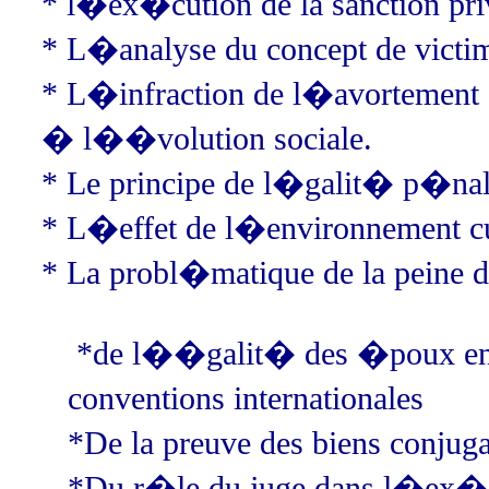
* l�ex�cution de la sanction pri
* L�analyse du concept de victim
* L�infraction de l�avortement 
� l��volution sociale.
* Le principe de l�galit� p�nale
* L�effet de l�environnement c
* La probl�matique de la peine de
*
de l��galit� des �poux en dr
conventions internationales
*
De la preuve des biens conj
*
Du r�le du juge dans l�ex�cu