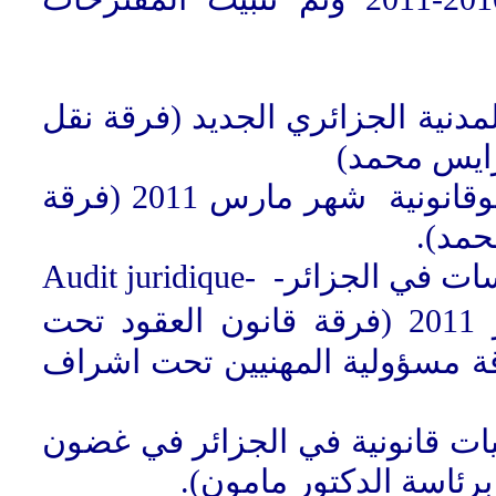
1- نية الجزائري الجديد (فرقة نقل
 رايس محمد
2- ظاهرة العنف الأسري، دراسةسوسيوقانونية شهر مارس 2011 (فرقة
 محمد
3- المرافقة (التدقيق) القانونية والمؤسسات في الجزائر- -Audit juridique
et Entreprises en Alg�rieشهر فبراير 2011 (فرقة قانون العقود تحت
رقة مسؤولية المهنيين تحت اشراف
4-  قانونية في الجزائر في غضون