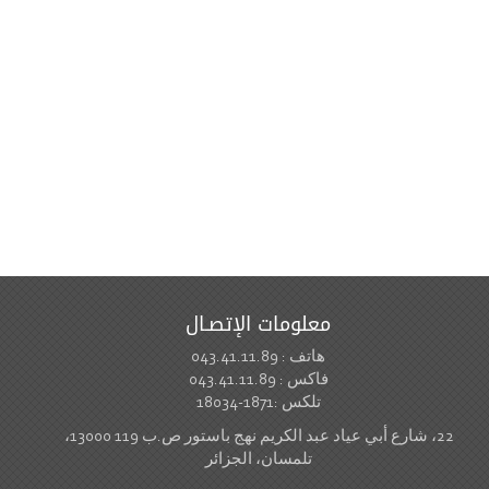
معلومات الإتصـال
هاتف : 043.41.11.89
فاكس : 043.41.11.89
تلكس :1871-18034
22، شارع أبي عياد عبد الكريم نهج باستور ص.ب 119 13000،
تلمسان، الجزائر