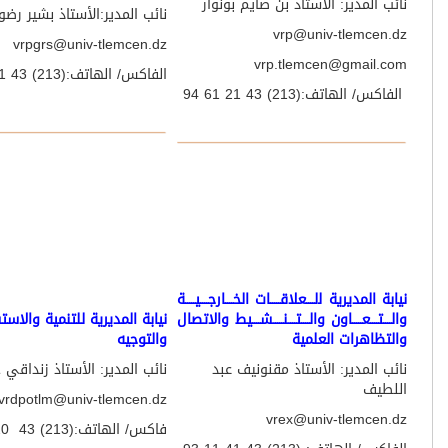
 المدير: الأستاذ بن صايم بونوار
نائب المدير:الأستاذ بشير رضوان
vrp@univ-tlemce
vrpgrs@
univ-tlemcen.dz
vrp.tlemcen@gmail
الفاكس/ الهاتف:(213) 43 21 61 92.
 الهاتف:(213) 43 21 61 94
المديرية ﻟلــــﻌﻼﻗـــــﺎت الخــــﺎرﺟــــﻴـــــﺔ
ـﺘــــﻌـــــﺎون واﻟــــﺘــــﻨـــــﺸــــﻴﻂ واﻻﺗﺼﺎل
نيابة المديرية للتنمية واﻻﺳﺘﺸﺮاف
ﻈﺎﻫﺮات اﻟﻌﻠﻤﻴﺔ
واﻟﺘﻮﺟﻴﻪ
 المدير: الأستاذ مقنونيف عبد
نائب المدير: الأستاذ زنداقي جواد
طيف
vrdpotlm@
univ-tlemcen.dz
vrex@univ-tlemce
فاكس/ الهاتف:(213) 43 20 70 44