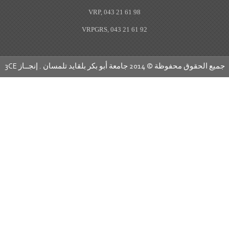
VRP, 043 21 61 98
VRPGRS, 043 21 61 92
20 جامعة أبو بكر بلقايد تلمسان . إنجــاز
3CE