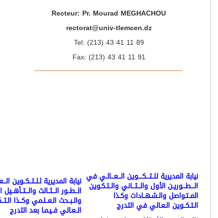
Recteur: Pr. Mourad MEGHACHOU
rectorat@univ-tlemcen.dz
Tel: (213) 43 41 11 89
Fax: (213) 43 41 11 91
 المديرية للــﺘـــﻜــــﻮﻳﻦ اﻟـــﻌـــﺎﻟـﻲ ﻓﻲ
نيابة المديرية ﻟـلــﺘــﻜــﻮﻳﻦ اﻟـــﻌــﺎﻟﻲ ﻓـﻲ
ﻄـــﻮرﻳـﻦ اﻷول واﻟـــﺜـــﺎﻧﻲ واﻟــﺘـﻜـﻮﻳﻦ
اﻟــﻄــﻮر اﻟـــﺜــﺎﻟﺚ واﻟـــﺘــﺄﻫــﻴﻞ االجـﺎﻣــﻌﻲ
ـﺘـﻮاﺻﻞ واﻟـﺸـﻬــﺎدات وﻛـﺬا
واﻟـﺒــﺤﺚ اﻟـﻌــﻠـﻤﻲ وﻛــﺬا اﻟـﺘــﻜـﻮﻳﻦ
ـﻜــﻮﻳﻦ اﻟـﻌـﺎﻟﻲ ﻓﻲ اﻟﺘﺪرج
اﻟــﻌـﺎﻟﻲ ﻓــﻴـﻤـﺎ ﺑﻌﺪ اﻟﺘﺪرج