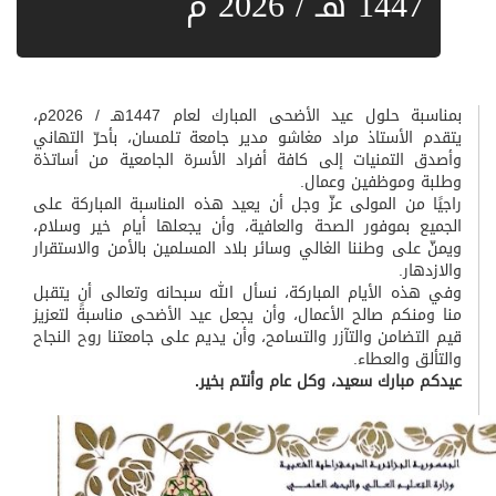
1447 هـ / 2026 م
بمناسبة حلول عيد الأضحى المبارك لعام 1447هـ / 2026م،
يتقدم
الأستاذ مراد مغاشو
مدير جامعة تلمسان، بأحرّ التهاني
وأصدق التمنيات إلى كافة أفراد الأسرة الجامعية من أساتذة
وطلبة وموظفين وعمال.
راجيًا من المولى عزّ وجل أن يعيد هذه المناسبة المباركة على
الجميع بموفور الصحة والعافية، وأن يجعلها أيام خير وسلام،
ويمنّ على وطننا الغالي وسائر بلاد المسلمين بالأمن والاستقرار
والازدهار.
وفي هذه الأيام المباركة، نسأل الله سبحانه وتعالى أن يتقبل
منا ومنكم صالح الأعمال، وأن يجعل عيد الأضحى مناسبةً لتعزيز
قيم التضامن والتآزر والتسامح، وأن يديم على جامعتنا روح النجاح
والتألق والعطاء.
عيدكم مبارك سعيد، وكل عام وأنتم بخير.