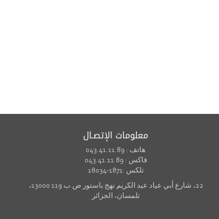
معلومات الإتصـال
هاتف : 043.41.11.89
فاكس : 043.41.11.89
تلكس :1871-18034
22، شارع أبي عياد عبد الكريم نهج باستور ص.ب 119 13000،
تلمسان، الجزائر