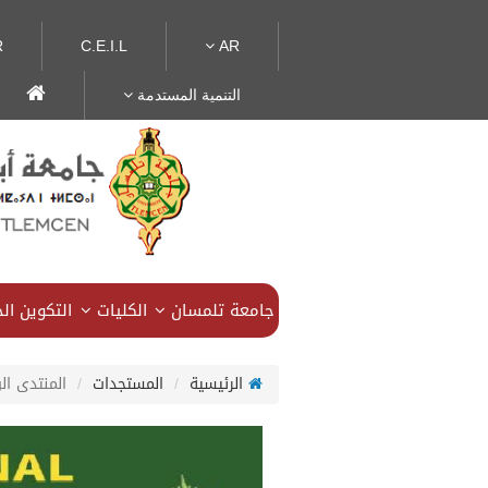
R
C.E.I.L
AR
التنمية المستدمة
جامعة تلمسان
الكليات
التكوين ا
الرئيسية
المستجدات
المنتدى ال