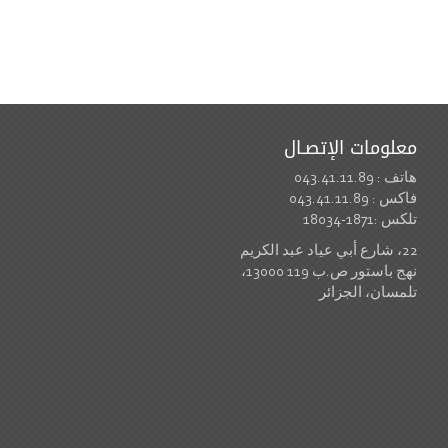
معلومات الإتصـال
هاتف : 043.41.11.89
فاكس : 043.41.11.89
تلكس :1871-18034
22، شارع أبي عياد عبد الكريم
نهج باستور ص.ب 119 13000،
تلمسان، الجزائر