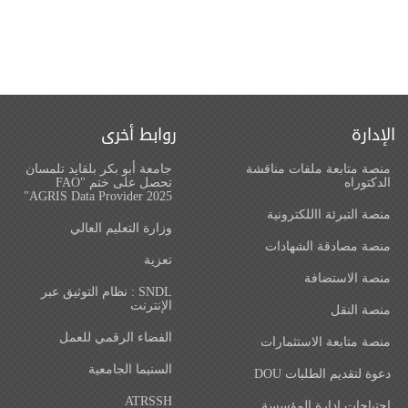
الإدارة
روابط أخرى
منصة متابعة ملفات مناقشة
جامعة أبو بكر بلقايد تلمسان
الدكتوراه
تحصل على ختم "FAO
AGRIS Data Provider 2025"
منصة التبرئة االلكترونية
وزارة التعليم العالي
منصة مصادقة الشهادات
تعزية
منصة الاستضافة
SNDL : نظام التوثيق عبر
الإنترنت
منصة النقل
الفضاء الرقمي للعمل
منصة متابعة الاستثمارات
السنيما الجامعية
دعوة لتقديم الطلبات DOU
ATRSSH
احتياجات ادارة المؤسسة