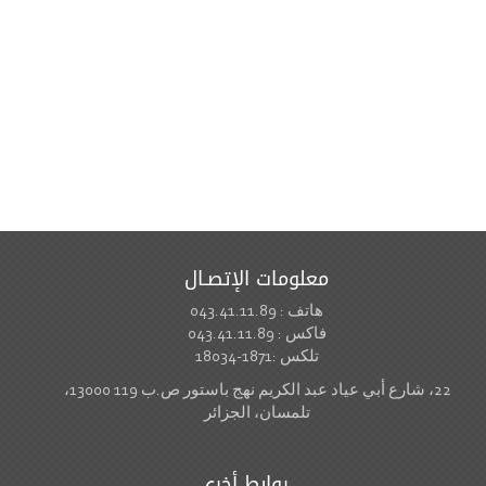
معلومات الإتصـال
هاتف : 043.41.11.89
فاكس : 043.41.11.89
تلكس :1871-18034
22، شارع أبي عياد عبد الكريم نهج باستور ص.ب 119 13000،
تلمسان، الجزائر
روابط أخرى