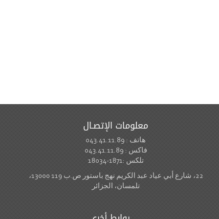
معلومات الإتصـال
هاتف : 043.41.11.89
فاكس : 043.41.11.89
تلكس :1871-18034
22، شارع أبي عياد عبد الكريم نهج باستور ص.ب 119 13000،
تلمسان، الجزائر
روابط أخرى