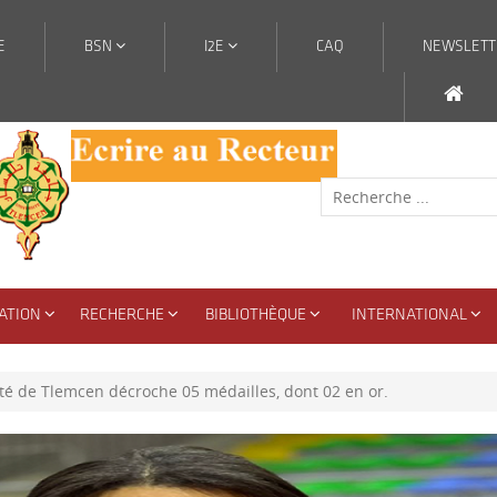
E
BSN
I2E
CAQ
NEWSLETT
ATION
RECHERCHE
BIBLIOTHÈQUE
INTERNATIONAL
ité de Tlemcen décroche 05 médailles, dont 02 en or.