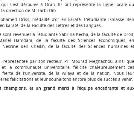
qui s'est déroulée à Oran. Ils ont représenté la Ligue locale d
 la direction de M. Larbi Dib.
 Mohamed Driss, médaillé d’or en karaté. L’étudiante Ikhlasse Be
en karaté, de la Faculté des Lettres et des Langues.
 sont revenues à l’étudiante Sabrina Kecha, de la faculté de Droit
 Manel Hamdani, de la faculté des Sciences économiques, e
e Nesrine Ben Cheikh, de la faculté des Sciences humaines e
n, représentée par son recteur, Pr. Mourad Meghachou, ainsi qu
 et la communauté universitaire, félicite chaleureusement ce
fierté de l'université, de la wilaya et de la nation. Nous leu
res félicitations et leur souhaitons encore plus de succès à venir.
ces champions, et un grand merci à l'équipe encadrante et au