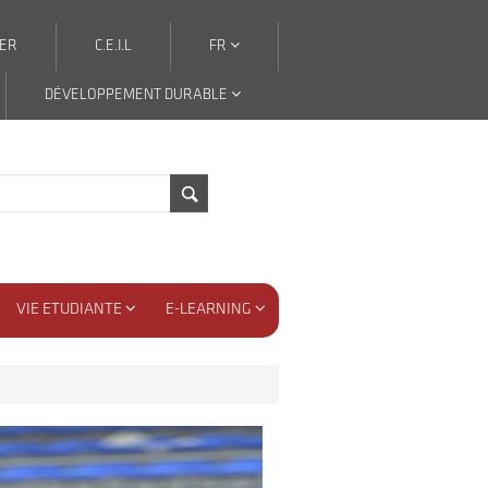
ER
C.E.I.L
FR
DÉVELOPPEMENT DURABLE
VIE ETUDIANTE
E-LEARNING