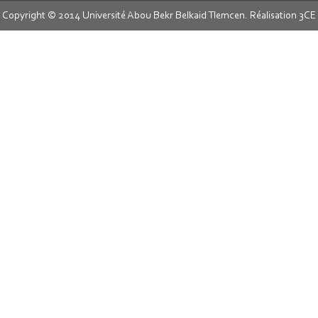
Copyright © 2014 Université Abou Bekr Belkaid Tlemcen. Réalisation
3CE