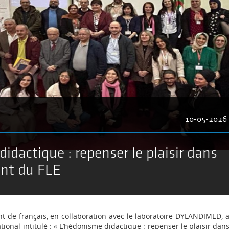
10-05-2026
idactique : repenser le plaisir dans
nt du FLE
t de français, en collaboration avec le laboratoire DYLANDIMED, 
ional intitulé : « L’hédonisme didactique : repenser le plaisir dan