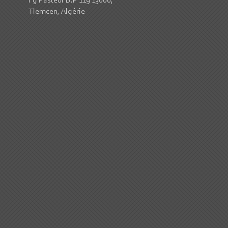
Fg Pasteur B.P 119 13000,
Tlemcen, Algérie