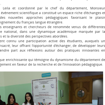
.
i Leila et coordonné par le chef du département, Monsieu
événement scientifique a constitué un espace riche d’échanges e
des nouvelles approches pédagogiques favorisant le plaisi
eignement du français langue étrangère.
es enseignants et chercheurs de renommée venus de différente
oire national, dans une dynamique académique marquée par l
s et la diversité des perspectives abordées.
nt connu une participation active des étudiants, auxquels u
onsacré, leur offrant l’opportunité d’échanger, de développer leur
ndre part aux réflexions autour des pratiques innovantes e
ique enrichissante qui témoigne du dynamisme du département d
gement en faveur de la recherche et de l’innovation pédagogique.