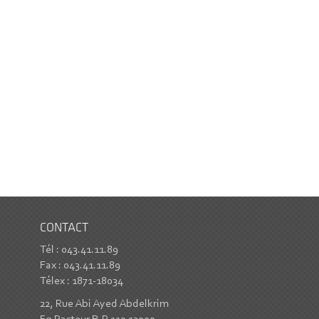
CONTACT
Tél : 043.41.11.89
Fax : 043.41.11.89
Télex : 1871-18034
22, Rue Abi Ayed Abdelkrim