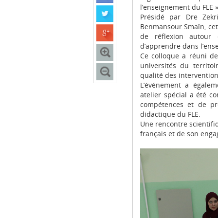
l’enseignement du FLE »
Présidé par Dre Zekr
Benmansour Smaïn, cet 
de réflexion autour 
d’apprendre dans l’ens
Ce colloque a réuni d
universités du territ
qualité des intervention
L’événement a égaleme
atelier spécial a été c
compétences et de pre
didactique du FLE.
Une rencontre scientif
français et de son enga