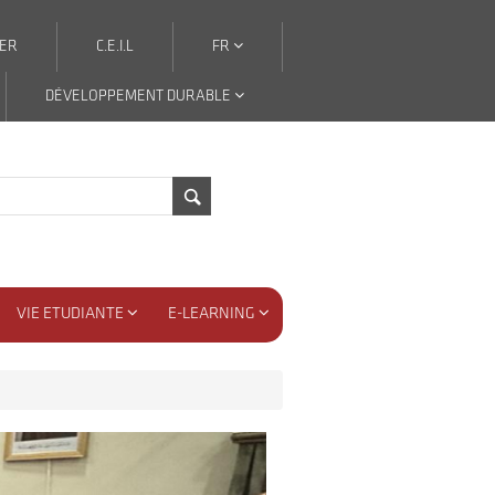
ER
C.E.I.L
FR
DÉVELOPPEMENT DURABLE
VIE ETUDIANTE
E-LEARNING