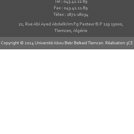
Tél : 043.41.11.89
Fax : 043.41.11.89
Télex : 1871-18034
22, Rue Abi Ayed Abdelkrim Fg Pasteur B.P 119 13000,
Tlemcen, Algérie
Copyright © 2014 Université Abou Bekr Belkaid Tlemcen. Réalisation
3CE