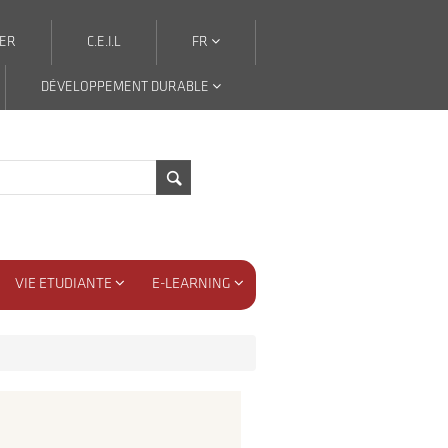
ER
C.E.I.L
FR
DÉVELOPPEMENT DURABLE
VIE ETUDIANTE
E-LEARNING