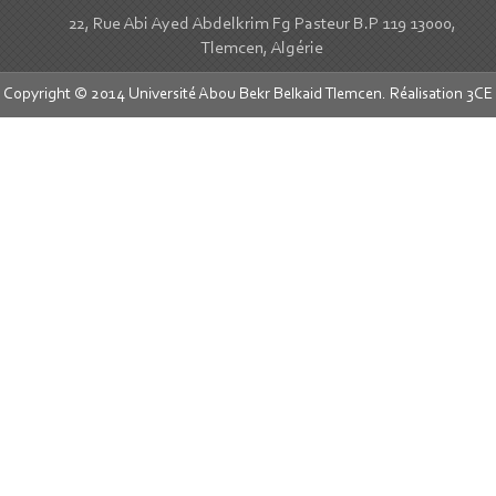
22, Rue Abi Ayed Abdelkrim Fg Pasteur B.P 119 13000,
Tlemcen, Algérie
Copyright © 2014 Université Abou Bekr Belkaid Tlemcen. Réalisation
3CE