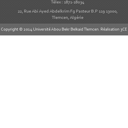
Télex : 1871-18034
22, Rue Abi Ayed Abdelkrim Fg Pasteur B.P 119 13000,
Tlemcen, Algérie
Copyright © 2014 Université Abou Bekr Belkaid Tlemcen. Réalisation
3CE