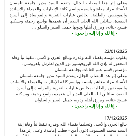
وعلى إثر هذا المصاب الجلل، يتقدم السيد مدير جامعة تلمسان
الأستاذ مراد مغاشو باسمه وباسم كافة الإطارات والعمداء والأساتذة
والموظفين والطلبة، بخالص عبارات التعزية والمواساة إلى أسرة
الفقيدة، سائلين الله العلي القدير أن يتغمدها بواسع رحمته ويسكنها
فسيح جنانه، ويرزق أهلها وذويها جميل الصبر والسلوان.
- إنا لله و إنا إليه راجعون -
22/01/2025
بقلوب مؤمنة بقضاء الله وقدره وببالغ الحزن والأسى، تلقينا نبأ وفاة
المغفور له بإذن الله البروفيسور نور الدين لطرش بلعروسي،
مؤسس قسم علم الغابات بجامعة تلمسان.
وعلى إثر هذا المصاب الجلل، يتقدم السيد مدير جامعة تلمسان
الأستاذ مراد مغاشو باسمه وباسم كافة الإطارات والعمداء والأساتذة
والموظفين والطلبة، بخالص عبارات التعزية والمواساة إلى أسرة
الفقيد، سائلين الله العلي القدير أن يتغمده بواسع رحمته ويسكنه
فسيح جنانه، ويرزق أهله وذويه جميل الصبر والسلوان.
- إنا لله و إنا إليه راجعون -
17/12/2025
ببالغ الحزن والأسى وتسليما بقضاء الله وقدره تلقينا نبأ وفاة إبنة
السيد محمد العيسوف (عون أمن - قطب إمامة)، وعلى إثر هذا