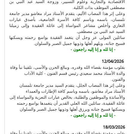
الاقتصادية والتجارية وعلوم التسيير، وزوجة السيد عبد النبي بن
مصطفى الموظف بذات الكلية.
وعلى إثر هذا المصاب الأليم، يتقدم الأستاذ مراد مغاشو مدير جامعة
تلمسان، باسمه وباسم كافة الأسرة الجامعية، بأصدق عبارات
التعازي وأخلص مشاعر المواساة إلى عائلة الفقيدة وإلى زميلنا
السيد عبد النبي بن مصطفى.
سائلين المولى عز وجل أن يتغمد الفقيدة بواسع رحمته ويسكنها
فسيح جناته، ويلهم أهلها وذويها جميل الصبر والسلوان.
- إنا لله و إنا إليه راجعون -
12/04/2026
بقلوب مؤمنة بقضاء الله وقدره، وببالغ الحزن والأسى، تلقينا نبأ وفاة
والدة الأستاذ محمد سعيدي رئيس قسم الفنون - كلية الآداب
والفنون.
وعلى إثر هذا المصاب الجلل، يتقدم السيد مدير جامعة تلمسان
الأستاذ مراد مغاشو، باسمه وباسم كافة الإطارات والعمداء
والأساتذة والموظفين والطلبة، بخالص عبارات التعزية والمواساة إلى
عائلة الفقيدة، سائلين الله العلي القدير أن يتغمدها بواسع رحمته
ويسكنها فسيح جنانه ويرزق أهلها وذويها جميل الصبر والسلوان
- إنا لله و إنا إليه راجعون -
18/03/2026
بقلوب مؤمنة بقضاء الله وقدره، وببالغ الحزن والأسى، تلقينا نبأ وفاة