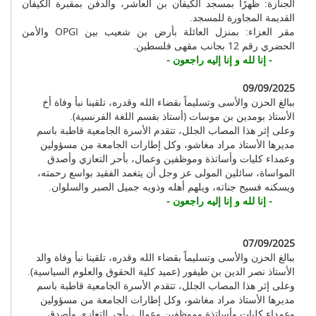
الجنازة: ظهرًا بمسجد الكيفان بن العاشر، والدفن بمقبرة الكيفان
القديمة المجاورة للمسجد.
مقر العزاء: بمنزل العائلة بأرض بن شعيب بين OPGI والأمن
الحضري رقم 12 بجانب مقهى فلسطين.
- إنا لله و إنا إليه راجعون -
09/09/2025
ببالغ الحزن والأسى وتسليماً بقضاء الله وقدره، تلقينا نبأ وفاة أخ
الأستاذ بومدين بن موسات (أستاذ بقسم اللغة الفرنسية).
وعلى إثر هذا المصاب الجلل، تتقدم الأسرة الجامعية قاطبة باسم
مديرها الأستاذ مراد مغاشو، وكل إطارات الجامعة من مسؤولين
وعمداء كليات وأساتذة وموظفين وعمال، بأحر التعازي وأصدق
المواساة، سائلين المولى عز وجل أن يتغمد الفقيد بواسع رحمته،
ويسكنه فسيح جناته، ويلهم أهله وذويه جميل الصبر والسلوان.
- إنا لله و إنا إليه راجعون -
07/09/2025
ببالغ الحزن والأسى وتسليماً بقضاء الله وقدره، تلقينا نبأ وفاة والد
الأستاذ نصر الدين بن طيفور (عميد كلية الحقوق والعلوم السياسية).
وعلى إثر هذا المصاب الجلل، تتقدم الأسرة الجامعية قاطبة باسم
مديرها الأستاذ مراد مغاشو، وكل إطارات الجامعة من مسؤولين
وعمداء كليات وأساتذة وموظفين وعمال، بأحر التعازي وأصدق