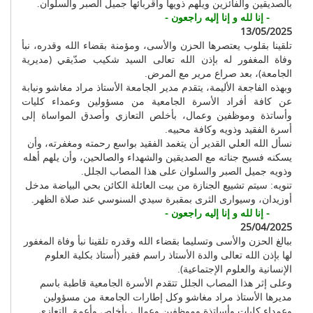
بالصديقين والفائزين ويلهم ذويها وأقربائها جميل الصبر والسلوان.
- إنا لله و إنا إليه راجعون -
13/05/2025
تلقينا بقلوب يعتصرها الحزن والأسى، ومؤمنة بقضاء الله وقدره، نبأ
وفاة المغفور له بإذن الله تعالى السيد شكيب صدّيقي (مديرية
الجامعة)، بعد صراع مرير مع المرض.
وبهذه الفاجعة الأليمة، يتقدم مدير الجامعة الأستاذ مراد مغاشو ونيابة
عن كافة أفراد الأسرة الجامعية من مسؤولين وعمداء كليات
وأساتذة وموظفين وعمال، بأخلص التعازي وأصدق المواساة إلى
أسرة الفقيد وذويه وكافة محبيه.
نسأل الله العلي القدير أن يتغمد الفقيد بواسع رحمته ومغفرته، وأن
يسكنه فسيح جناته مع الصديقين والشهداء والصالحين، وأن يلهم أهله
وذويه جميل الصبر والسلوان على هذا المصاب الجلل.
تنويه: سيتم تشييع الجنازة من بيت العائلة الكائن بحي البياضة مدخل
أوزيدان، وسيوارى الثرى بمقبرة سيدي السنوسي عند صلاة الظهر.
- إنا لله و إنا إليه راجعون -
25/04/2025
ببالغ الحزن والأسى وتسليما بقضاء الله وقدره تلقينا نبأ وفاة المغفور
لها بإذن الله تعالى والدة الأستاذ راسم فقير (أستاذ بكلية العلوم
الإنسانية والعلوم الإجتماعية).
وعلى إثر هذا المصاب الجلل تتقدم الأسرة الجامعية قاطبة باسم
مديرها الأستاذ مراد مغاشو وكل إطارات الجامعة من مسؤولين
وعمداء كليات وأساتذة وموظفين وعمال، بأخلص وأعمق التعازي