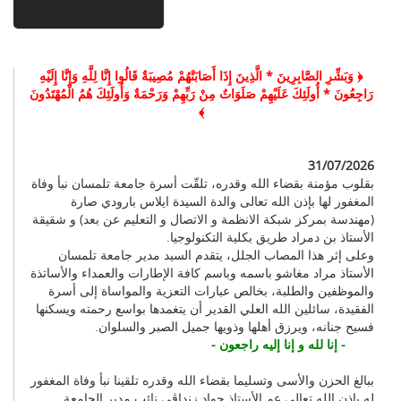
﴿ وَبَشِّرِ الصَّابِرِينَ * الَّذِينَ إِذَا أَصَابَتْهُمْ مُصِيبَةٌ قَالُوا إِنَّا لِلَّهِ وَإِنَّا إِلَيْهِ
رَاجِعُونَ * أُولَئِكَ عَلَيْهِمْ صَلَوَاتٌ مِنْ رَبِّهِمْ وَرَحْمَةٌ وَأُولَئِكَ هُمُ الْمُهْتَدُونَ
﴾
31/07/2026
بقلوب مؤمنة بقضاء الله وقدره، تلقّت أسرة جامعة تلمسان نبأ وفاة
المغفور لها بإذن الله تعالى والدة السيدة ايلاس بارودي صارة
(مهندسة بمركز شبكة الانظمة و الاتصال و التعليم عن بعد) و شقيقة
الأستاذ بن دمراد طريق بكلية التكنولوجيا.
وعلى إثر هذا المصاب الجلل، يتقدم السيد مدير جامعة تلمسان
الأستاذ مراد مغاشو باسمه وباسم كافة الإطارات والعمداء والأساتذة
والموظفين والطلبة، بخالص عبارات التعزية والمواساة إلى أسرة
الفقيدة، سائلين الله العلي القدير أن يتغمدها بواسع رحمته ويسكنها
فسيح جنانه، ويرزق أهلها وذويها جميل الصبر والسلوان.
- إنا لله و إنا إليه راجعون -
ببالغ الحزن والأسى وتسليما بقضاء الله وقدره تلقينا نبأ وفاة المغفور
له بإذن الله تعالى عم الأستاذ جواد زنداڨي نائب مدير الجامعة