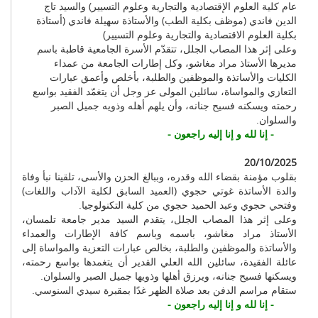
عام كلية العلوم الإقتصادية والتجارية وعلوم التسيير) والسيد تاج
الدين فاندي (موظف بكلية الطب) والأستاذة سهيلة فاندي (أستاذة
بكلية العلوم الاقتصادية والتجارية وعلوم التسيير)
وعلى إثر هذا المصاب الجلل، تتقدّم الأسرة الجامعية قاطبة باسم
مديرها الأستاذ مراد مغاشو، وكل إطارات الجامعة من عمداء
الكليات والأساتذة والموظفين والطلبة، بأخلص وأعمق عبارات
التعازي والمواساة، سائلين المولى عز وجل أن يتغمّد الفقيد بواسع
رحمته ويسكنه فسيح جنانه، وأن يلهم أهله وذويه جميل الصبر
والسلوان.
- إنا لله و إنا إليه راجعون -
20/10/2025
بقلوب مؤمنة بقضاء الله وقدره، وببالغ الحزن والأسى، تلقينا نبأ وفاة
والدة الأساتذة غوتي حجوي (العميد السابق لكلية الآداب واللغات)
وفتحي حجوي وعبد الحميد حجوي من كلية التكنولوجيا.
وعلى إثر هذا المصاب الجلل، يتقدم السيد مدير جامعة تلمسان،
الأستاذ مراد مغاشو، باسمه وباسم كافة الإطارات والعمداء
والأساتذة والموظفين والطلبة، بخالص عبارات التعزية والمواساة إلى
عائلة الفقيدة، سائلين الله العلي القدير أن يتغمدها بواسع رحمته،
ويسكنها فسيح جنانه، ويرزق أهلها وذويها جميل الصبر والسلوان.
ستقام مراسم الدفن بعد صلاة الظهر غدًا بمقبرة سيدي السنوسي.
- إنا لله و إنا إليه راجعون -