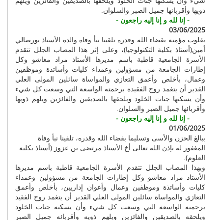
شيء وأن يسكنها جنات الخلود ويلحقها بالصديقين والفائزين ويلهم
ذويها وأقربائها جميل الصبر والسلوان.
- إنا لله و إنا إليه راجعون -
03/06/2025
بقلوب مؤمنة بقضاء الله وقدره تلقينا نبأ وفاة والدة الأستاذ بورصالي
أمين(أستاذ بكلية التكنولوجيا)، وعلى إثر هذا المصاب الجلل تتقدم
الأسرة الجامعية قاطبة باسم مديرها الأستاذ مراد مغاشو وكل
إطارات الجامعة من مسؤولين وعمداء كليات وأساتذة وموظفين
وعمال، بأخلص وأعمق التعازي والمواساة سائلين المولى العلي
القدير أن يتغمد روح الفقيدة برحمته الواسعة التي وسعت كل شيء
وأن يسكنها جنات الخلود ويلحقها بالصديقين والفائزين ويلهم ذويها
وأقربائها جميل الصبر والسلوان.
- إنا لله و إنا إليه راجعون -
01/06/2025
ببالغ الحزن والأسى وتسليما بقضاء الله وقدره، تلقينا نبأ وفاة
المغفور له بإذن الله تعالى أخ الأستاذ مرتضى بن عزوز (أستاذ بكلية
العلوم).
وبهذا المصاب الجلل تتقدم الأسرة الجامعية قاطبة باسم مديرها
الأستاذ مراد مغاشو وكل إطارات الجامعة من مسؤولين وعمداء
كليات وأساتذة وموظفين وعمال وأعوان إداريين، بأخلص وأعمق
التعازي والمواساة سائلين المولى العلي القدير أن يتغمد روح الفقيد
برحمته الواسعة التي وسعت كل شيء وأن يسكنه جنات الخلود
ويلحقه بالصديقين والفائزين ويلهم ذويه وأقربائه جميل الصبر