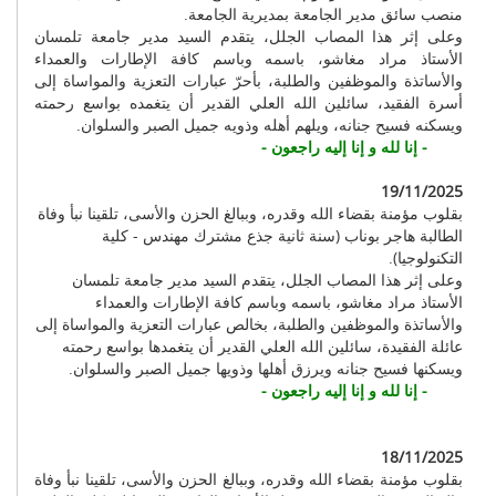
منصب سائق مدير الجامعة بمديرية الجامعة.
وعلى إثر هذا المصاب الجلل، يتقدم السيد مدير جامعة تلمسان
الأستاذ مراد مغاشو، باسمه وباسم كافة الإطارات والعمداء
والأساتذة والموظفين والطلبة، بأحرّ عبارات التعزية والمواساة إلى
أسرة الفقيد، سائلين الله العلي القدير أن يتغمده بواسع رحمته
ويسكنه فسيح جنانه، ويلهم أهله وذويه جميل الصبر والسلوان.
- إنا لله و إنا إليه راجعون -
19/11/2025
بقلوب مؤمنة بقضاء الله وقدره، وببالغ الحزن والأسى، تلقينا نبأ وفاة
الطالبة هاجر بوناب (سنة ثانية جذع مشترك مهندس - كلية
التكنولوجيا).
وعلى إثر هذا المصاب الجلل، يتقدم السيد مدير جامعة تلمسان
الأستاذ مراد مغاشو، باسمه وباسم كافة الإطارات والعمداء
والأساتذة والموظفين والطلبة، بخالص عبارات التعزية والمواساة إلى
عائلة الفقيدة، سائلين الله العلي القدير أن يتغمدها بواسع رحمته
ويسكنها فسيح جنانه ويرزق أهلها وذويها جميل الصبر والسلوان.
- إنا لله و إنا إليه راجعون -
18/11/2025
بقلوب مؤمنة بقضاء الله وقدره، وببالغ الحزن والأسى، تلقينا نبأ وفاة