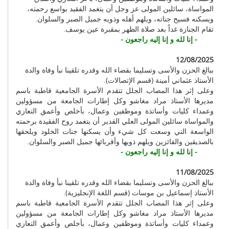
المواساة، سائلين المولى عز وجل أن يتغمد الفقيد بواسع رحمته،
ويسكنه فسيح جناته، ويلهم أهله وذويه جميل الصبر والسلوان.
تقام الجنازة غداً بعد صلاة الظهر بمقبرة عين يوسف.
- إنا لله و إنا إليه راجعون -
12/08/2025
ببالغ الحزن والأسى وتسليما بقضاء الله وقدره تلقينا نبأ وفاة والدة
الأستاذ عثماني أمينة (قسم الإتصالات).
وعلى إثر هذا المصاب الجلل تتقدم الأسرة الجامعية قاطبة باسم
مديرها الأستاذ مراد مغاشو وكل إطارات الجامعة من مسؤولين
وعمداء كليات وأساتذة وموظفين وعمال، بأخلص وأعمق التعازي
والمواساة سائلين المولى العلي القدير أن يتغمد روح الفقيدة برحمته
الواسعة التي وسعت كل شيء وأن يسكنها جنات الخلود ويلحقها
بالصديقين والفائزين ويلهم ذويها وأقربائها جميل الصبر والسلوان.
- إنا لله و إنا إليه راجعون -
11/08/2025
ببالغ الحزن والأسى وتسليما بقضاء الله وقدره تلقينا نبأ وفاة والدة
الأستاذ إسماعيل بن موسات (قسم اللغة الإنجليزية).
وعلى إثر هذا المصاب الجلل تتقدم الأسرة الجامعية قاطبة باسم
مديرها الأستاذ مراد مغاشو وكل إطارات الجامعة من مسؤولين
وعمداء كليات وأساتذة وموظفين وعمال، بأخلص وأعمق التعازي