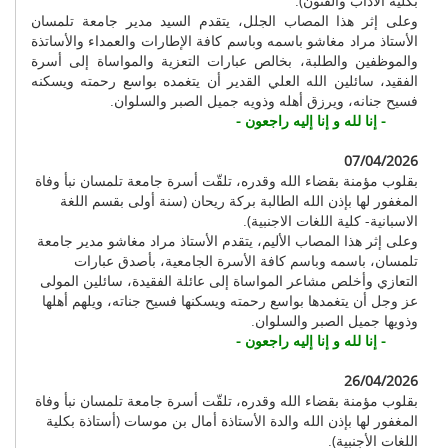
بكلية الآداب والفنون).
وعلى إثر هذا المصاب الجلل، يتقدم السيد مدير جامعة تلمسان
الأستاذ مراد مغاشو باسمه وباسم كافة الإطارات والعمداء والأساتذة
والموظفين والطلبة، بخالص عبارات التعزية والمواساة إلى أسرة
الفقيد، سائلين الله العلي القدير أن يتغمده بواسع رحمته ويسكنه
فسيح جنانه، ويرزق أهله وذويه جميل الصبر والسلوان.
- إنا لله و إنا إليه راجعون -
07/04/2026
بقلوب مؤمنة بقضاء الله وقدره، تلقّت أسرة جامعة تلمسان نبأ وفاة
المغفور لها بإذن الله الطالبة بركة ريحان (سنة أولى بقسم اللغة
الاسبانية- كلية اللغات الاجنبية).
وعلى إثر هذا المصاب الأليم، يتقدم الأستاذ مراد مغاشو مدير جامعة
تلمسان، باسمه وباسم كافة الأسرة الجامعية، بأصدق عبارات
التعازي وأخلص مشاعر المواساة إلى عائلة الفقيدة، سائلين المولى
عز وجل أن يتغمدها بواسع رحمته ويسكنها فسيح جناته، ويلهم أهلها
وذويها جميل الصبر والسلوان.
- إنا لله و إنا إليه راجعون -
26/04/2026
بقلوب مؤمنة بقضاء الله وقدره، تلقّت أسرة جامعة تلمسان نبأ وفاة
المغفور لها بإذن الله والدة الأستاذة أمال بن موسات (أستاذة بكلية
اللغات الأجنبية).