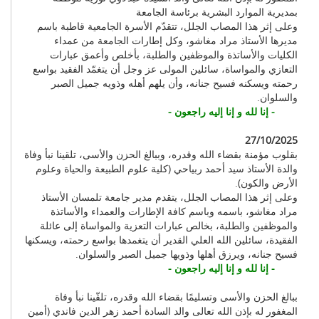
بمديرية الموارد البشرية برئاسة الجامعة
وعلى إثر هذا المصاب الجلل، تتقدّم الأسرة الجامعية قاطبة باسم
مديرها الأستاذ مراد مغاشو، وكل إطارات الجامعة من عمداء
الكليات والأساتذة والموظفين والطلبة، بأخلص وأعمق عبارات
التعازي والمواساة، سائلين المولى عز وجل أن يتغمّد الفقيد بواسع
رحمته ويسكنه فسيح جنانه، وأن يلهم أهله وذويه جميل الصبر
والسلوان.
- إنا لله و إنا إليه راجعون -
27/10/2025
بقلوب مؤمنة بقضاء الله وقدره، وببالغ الحزن والأسى، تلقينا نبأ وفاة
والدة الأستاذ سيد أحمد ربياحي (كلية علوم الطبيعة والحياة وعلوم
الأرض والكون).
وعلى إثر هذا المصاب الجلل، يتقدم مدير جامعة تلمسان الأستاذ
مراد مغاشو، باسمه وباسم كافة الإطارات والعمداء والأساتذة
والموظفين والطلبة، بخالص عبارات التعزية والمواساة إلى عائلة
الفقيدة، سائلين الله العلي القدير أن يتغمدها بواسع رحمته، ويسكنها
فسيح جنانه، ويرزق أهلها وذويها جميل الصبر والسلوان.
- إنا لله و إنا إليه راجعون -
ببالغ الحزن والأسى وتسليمًا بقضاء الله وقدره، تلقّينا نبأ وفاة
المغفور له بإذن الله تعالى والد السادة أحمد زهر الدين فاندي (أمين