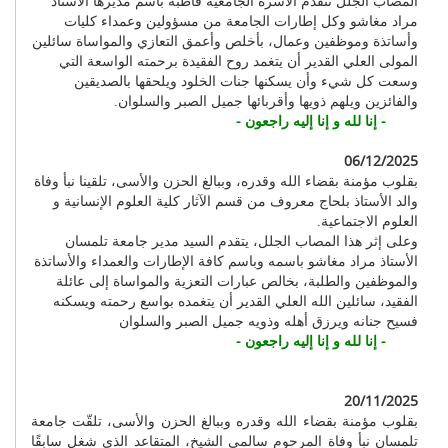
المصاب الجلل تتقدم الأسرة الجامعية قاطبة باسم مديرها الأستاذ
مراد مغاشو وكل إطارات الجامعة من مسؤولين وعمداء كليات
وأساتذة وموظفين وعمال، بأخلص وأعمق التعازي والمواساة سائلين
المولى العلي القدير أن يتغمد روح الفقيدة برحمته الواسعة التي
وسعت كل شيء وأن يسكنها جنات الخلود ويلحقها بالصديقين
والفائزين ويلهم ذويها وأقربائها جميل الصبر والسلوان.
- إنا لله و إنا إليه راجعون -
06/12/2025
بقلوب مؤمنة بقضاء الله وقدره، وببالغ الحزن والأسى، تلقينا نبأ وفاة
والد الأستاذ بلحاج معروف من قسم الآثار كلية العلوم الإنسانية و
العلوم الاجتماعية.
وعلى إثر هذا المصاب الجلل، يتقدم السيد مدير جامعة تلمسان
الأستاذ مراد مغاشو باسمه وباسم كافة الإطارات والعمداء والأساتذة
والموظفين والطلبة، بخالص عبارات التعزية والمواساة إلى عائلة
الفقيد، سائلين الله العلي القدير أن يتغمده بواسع رحمته ويسكنه
فسيح جنانه ويرزق أهله وذويه جميل الصبر والسلوان
- إنا لله و إنا إليه راجعون -
20/11/2025
بقلوب مؤمنة بقضاء الله وقدره وببالغ الحزن والأسى، تلقّت جامعة
تلمسان نبأ وفاة المرحوم سالمي الشيخ، المتقاعد الذي شغل سابقًا