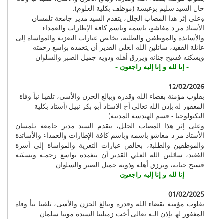
خال السيد سليم بوعبسة (موظف بكلية العلوم).
وعلى إثر هذا المصاب الجلل، يتقدم السيد مدير جامعة تلمسان
الأستاذ مراد مغاشو، باسمه وباسم كافة الإطارات والعمداء
والأساتذة والموظفين والطلبة، بخالص عبارات التعزية والمواساة إلى
عائلة الفقيد، سائلين الله العلي القدير أن يتغمده بواسع رحمته
ويسكنه فسيح جنانه ويرزق أهله وذويه جميل الصبر والسلوان
- إنا لله و إنا إليه راجعون -
12/02/2026
بقلوب مؤمنة بقضاء الله وقدره وببالغ الحزن والأسى، تلقينا نبأ وفاة
المغفور له بإذن الله تعالى أخ الاستاذ أبو بكر نبيل (أستاذ بكلية
التكنولوجيا - قسم الهندسة المدنية)
وعلى إثر هذا المصاب الجلل، يتقدم السيد مدير جامعة تلمسان
الأستاذ مراد مغاشو باسمه وباسم كافة الإطارات والعمداء والأساتذة
والموظفين والطلبة، بخالص عبارات التعزية والمواساة إلى أسرة
الفقيد، سائلين الله العلي القدير أن يتغمده بواسع رحمته ويسكنه
فسيح جنانه، ويرزق أهله وذويه جميل الصبر والسلوان.
- إنا لله و إنا إليه راجعون -
01/02/2025
بقلوب مؤمنة بقضاء الله وقدره وببالغ الحزن والأسى، تلقينا نبأ وفاة
المغفور لها بإذن الله تعالى أخت زميلتنا السيدة مونيا سلمان.