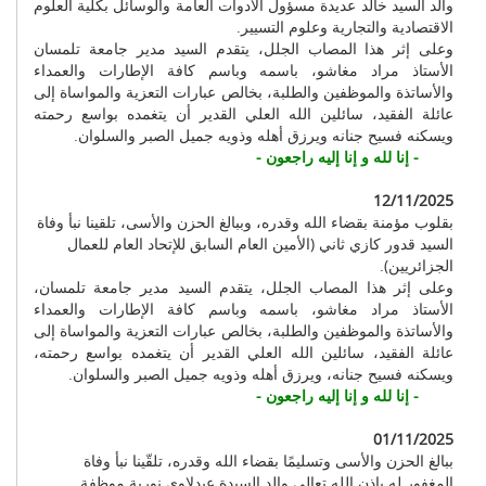
والد السيد خالد عديدة مسؤول الأدوات العامة والوسائل بكلية العلوم
الاقتصادية والتجارية وعلوم التسيير.
وعلى إثر هذا المصاب الجلل، يتقدم السيد مدير جامعة تلمسان
الأستاذ مراد مغاشو، باسمه وباسم كافة الإطارات والعمداء
والأساتذة والموظفين والطلبة، بخالص عبارات التعزية والمواساة إلى
عائلة الفقيد، سائلين الله العلي القدير أن يتغمده بواسع رحمته
ويسكنه فسيح جنانه ويرزق أهله وذويه جميل الصبر والسلوان.
- إنا لله و إنا إليه راجعون -
12/11/2025
بقلوب مؤمنة بقضاء الله وقدره، وببالغ الحزن والأسى، تلقينا نبأ وفاة
السيد قدور كازي ثاني (الأمين العام السابق للإتحاد العام للعمال
الجزائريين).
وعلى إثر هذا المصاب الجلل، يتقدم السيد مدير جامعة تلمسان،
الأستاذ مراد مغاشو، باسمه وباسم كافة الإطارات والعمداء
والأساتذة والموظفين والطلبة، بخالص عبارات التعزية والمواساة إلى
عائلة الفقيد، سائلين الله العلي القدير أن يتغمده بواسع رحمته،
ويسكنه فسيح جنانه، ويرزق أهله وذويه جميل الصبر والسلوان.
- إنا لله و إنا إليه راجعون -
01/11/2025
ببالغ الحزن والأسى وتسليمًا بقضاء الله وقدره، تلقّينا نبأ وفاة
المغفور له بإذن الله تعالى والد السيدة عبدلاوي نورية موظفة