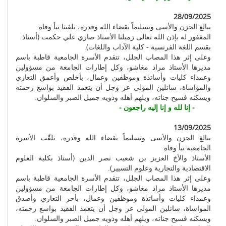
28/09/2025
ببالغ الحزن والأسى وتسليماً بقضاء الله وقدره، تلقينا نبأ وفاة
المغفور له بإذن الله تعالى زميلنا الأستاذ صاري علي حكمت (أستاذ
بقسم اللغة الفرنسية - كلية الآداب واللغات).
وعلى إثر هذا المصاب الجلل، تتقدم الأسرة الجامعية قاطبة باسم
مديرها الأستاذ مراد مغاشو، وكل إطارات الجامعة من مسؤولين
وعمداء كليات وأساتذة وموظفين وعمال، بأخلص وأعمق التعازي
والمواساة، سائلين المولى عز وجل أن يتغمد الفقيد بواسع رحمته
ويسكنه فسيح جناته، ويلهم أهله وذويه جميل الصبر والسلوان.
- إنا لله و إنا إليه راجعون -
13/09/2025
ببالغ الحزن والأسى وتسليماً بقضاء الله وقدره، تلقّت الأسرة
الجامعية نبأ وفاة
الأستاذ والأخ العزيز بن شعيب نصر الدين (أستاذ بكلية العلوم
الاقتصادية والتجارية وعلوم التسيير).
وعلى إثر هذا المصاب الجلل، تتقدم الأسرة الجامعية قاطبة باسم
مديرها الأستاذ مراد مغاشو، وكل إطارات الجامعة من مسؤولين
وعمداء كليات وأساتذة وموظفين وعمال، بأحر التعازي وأصدق
المواساة، سائلين المولى عز وجل أن يتغمد الفقيد بواسع رحمته،
ويسكنه فسيح جناته، ويلهم أهله وذويه جميل الصبر والسلوان.