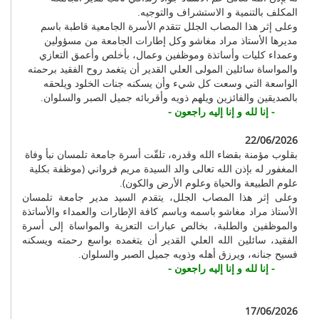
المكلف بالتنمية و الاستشراف والتوجيه.
وعلى إثر هذا المصاب الجلل تتقدم الأسرة الجامعية قاطبة باسم
مديرها الأستاذ مراد مغاشو وكل إطارات الجامعة من مسؤولين
وعمداء كليات وأساتذة وموظفين وعمال، بأخلص وأعمق التعازي
والمواساة سائلين المولى العلي القدير أن يتغمد روح الفقيد برحمته
الواسعة التي وسعت كل شيء وأن يسكنه جنات الخلود ويلحقه
بالصديقين والفائزين ويلهم ذويه وأقربائه جميل الصبر والسلوان.
- إنا لله و إنا إليه راجعون -
22/06/2026
بقلوب مؤمنة بقضاء الله وقدره، تلقّت أسرة جامعة تلمسان نبأ وفاة
المغفور له بإذن الله تعالى والد السيدة مريم فرواني (موظفة بكلية
علوم الطبيعة والحياة وعلوم الأرض والكون).
وعلى إثر هذا المصاب الجلل، يتقدم السيد مدير جامعة تلمسان
الأستاذ مراد مغاشو باسمه وباسم كافة الإطارات والعمداء والأساتذة
والموظفين والطلبة، بخالص عبارات التعزية والمواساة إلى أسرة
الفقيد، سائلين الله العلي القدير أن يتغمده بواسع رحمته ويسكنه
فسيح جنانه، ويرزق أهله وذويه جميل الصبر والسلوان.
- إنا لله و إنا إليه راجعون -
17/06/2026