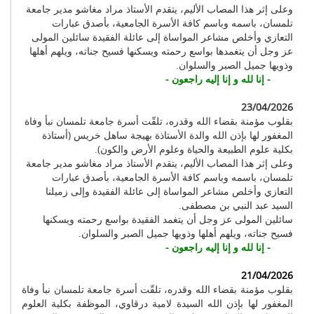
وعلى إثر هذا المصاب الأليم، يتقدم الأستاذ مراد مغاشو مدير جامعة
تلمسان، باسمه وباسم كافة الأسرة الجامعية، بأصدق عبارات
التعازي وأخلص مشاعر المواساة إلى عائلة الفقيدة سائلين المولى
عز وجل أن يتغمدها بواسع رحمته ويسكنها فسيح جناته، ويلهم أهلها
وذويها جميل الصبر والسلوان.
- إنا لله و إنا إليه راجعون -
23/04/2026
بقلوب مؤمنة بقضاء الله وقدره، تلقّت أسرة جامعة تلمسان نبأ وفاة
المغفور لها بإذن الله والدة الأستاذة بهيجة ساهل خريس (أستاذة
بكلية علوم الطبيعة والحياة وعلوم الأرض والكون).
وعلى إثر هذا المصاب الأليم، يتقدم الأستاذ مراد مغاشو مدير جامعة
تلمسان، باسمه وباسم كافة الأسرة الجامعية، بأصدق عبارات
التعازي وأخلص مشاعر المواساة إلى عائلة الفقيدة وإلى زميلنا
السيد عبد النبي بن مصطفى.
سائلين المولى عز وجل أن يتغمد الفقيدة بواسع رحمته ويسكنها
فسيح جناته، ويلهم أهلها وذويها جميل الصبر والسلوان.
- إنا لله و إنا إليه راجعون -
21/04/2026
بقلوب مؤمنة بقضاء الله وقدره، تلقّت أسرة جامعة تلمسان نبأ وفاة
المغفور لها بإذن الله السيدة لامية درقاوي، الموظفة بكلية العلوم