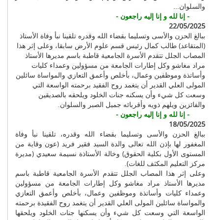
والسلوان...
- إنا لله و إنا إليه راجعون -
22/05/2025
ببالغ الحزن والأسى وتسليما بقضاء الله وقدره تلقينا نبأ وفاة الأستاذ
(المتقاعد) طالب كمال رئيس قسم علوم الأرض سابقا، وعلى إثر هذا
المصاب الجلل تتقدم الأسرة الجامعية قاطبة باسم مديرها الأستاذ
مراد مغاشو وكل إطارات الجامعة من مسؤولين وعمداء كليات
وأساتذة وموظفين وعمال، بأخلص وأعمق التعازي والمواساة سائلين
المولى العلي القدير أن يتغمد روح الفقيد برحمته الواسعة التي
وسعت كل شيء وأن يسكنه جنات الخلود ويلحقه بالصديقين
والفائزين ويلهم ذويه وأقربائه جميل الصبر والسلوان.
- إنا لله و إنا إليه راجعون -
18/05/2025
ببالغ الحزن والأسى وتسليما بقضاء الله وقدره، تلقينا نبأ وفاة
المغفور لها بإذن الله تعالى والدة السيد فقير فريد (عون وقاية من
المستوى الأول بكلية الحقوق) وخالة الأستاذة نسيمة سعيدي (مديرة
مركز التعليم المكثف للغات).
وعلى إثر هذا المصاب الجلل تتقدم الأسرة الجامعية قاطبة باسم
مديرها الأستاذ مراد مغاشو وكل إطارات الجامعة من مسؤولين
وعمداء كليات وأساتذة وموظفين وعمال، بأخلص وأعمق التعازي
والمواساة سائلين المولى العلي القدير أن يتغمد روح الفقيدة برحمته
الواسعة التي وسعت كل شيء وأن يسكنها جنات الخلود ويلحقها