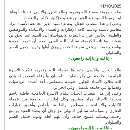
11/10/2025
بقلوب مؤمنة بقضاء الله وقدره، وببالغ الحزن والأسى، تلقينا نبأ وفاة
ابنة زميلنا السيد عبد الحق بن شعايب (كلية الآداب واللغات).
وعلى إثر هذا المصاب الجلل، يتقدم السيد مدير الجامعة الأستاذ مراد
مغاشو باسمه وباسم كافة الإطارات والعمداء والأساتذة والموظفين
والطلبة، بخالص عبارات التعزية والمواساة إلى السيد عبد الحق بن
شعايب وعائلته الكريمة، سائلين الله العلي القدير أن يتغمد الفقيدة
بواسع رحمته، ويجعل مثواها الجنة، ويرزق أهلها وذويها جميل الصبر
والسلوان.
- إنا لله و إنا إليه راجعون -
ببالغ الحزن والأسى وتسليمًا بقضاء الله وقدره، تلقّت الأسرة
الجامعية بجامعة أبي بكر بلقايد – تلمسان نبأ وفاة المغفور له بإذن
الله تعالى الأستاذ الجليل بخوشة مصطفى، أحد أعمدة الرياضيات
وقدمائها في جامعة تلمسان وفي الجزائر.
وعلى إثر هذا المصاب الجلل، تتقدّم الأسرة الجامعية قاطبة باسم
مديرها الأستاذ مراد مغاشو، وكل إطارات الجامعة من عمداء
الكليات والأساتذة والموظفين والطلبة، بأخلص وأعمق عبارات
التعازي والمواساة، سائلين المولى عز وجل أن يتغمّد الفقيد بواسع
رحمته ويسكنه فسيح جنانه، وأن يلهم أهله وذويه جميل الصبر
والسلوان.
- إنا لله و إنا إليه راجعون -